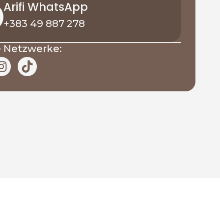
Arifi WhatsApp
+383 49 887 278
e Netzwerke:
I
T
n
i
s
k
t
t
a
o
g
k
r
a
m