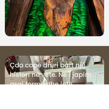
Çdo copë druri bart një
histori në vete. Ne i japim
asaj formë dhe jetë.
Na kontaktoni
Projekte të përfunduara
0