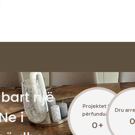
bart një
Projektet të
Dru arr
Ne i
përfunduara
0