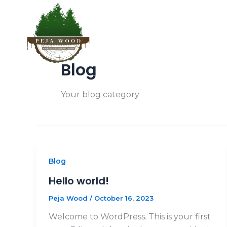
Skip
Ballina
to
content
Blog
Your blog category
Blog
Hello world!
Peja Wood
/
October 16, 2023
Welcome to WordPress. This is your first