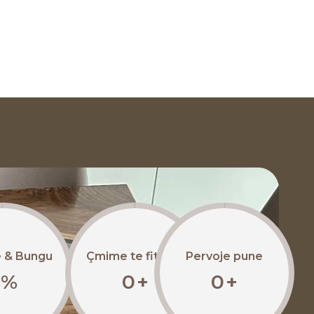
e & Bungu
Çmime te fituara
Pervoje pune
0
%
0
0