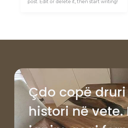
post. Edit or delete it, then start writing!
Çdo copë druri 
histori në vete. 