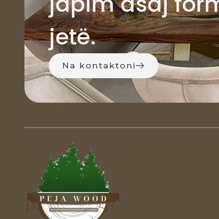
japim asaj for
jetë.
Na kontaktoni